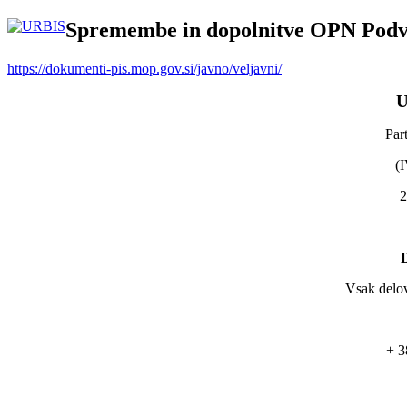
Spremembe in dopolnitve OPN Podve
https://dokumenti-pis.mop.gov.si/javno/veljavni/
U
Par
(I
2
D
Vsak delov
+ 3