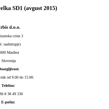
lka SD1 (avgust 2015)
rbis d.o.o.
tizanska cesta 3
V. nadstropje)
000 Maribor
Slovenija
osegljivost:
nik od 9.00 do 15.00.
Telefon:
86 8 38 49 336
E-pošta: