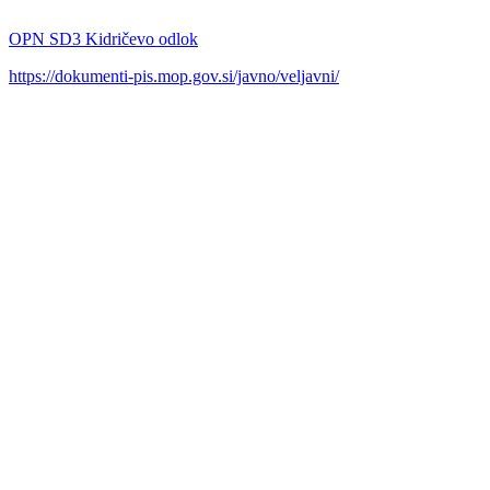
OPN SD3 Kidričevo odlok
https://dokumenti-pis.mop.gov.si/javno/veljavni/