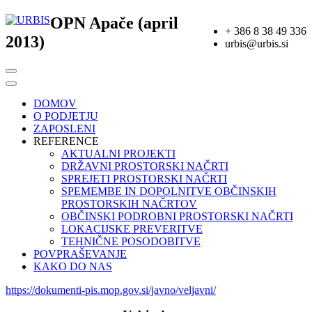
OPN Apače (april
+ 386 8 38 49 336
2013)
urbis@urbis.si
DOMOV
O PODJETJU
ZAPOSLENI
REFERENCE
AKTUALNI PROJEKTI
DRŽAVNI PROSTORSKI NAČRTI
SPREJETI PROSTORSKI NAČRTI
SPEMEMBE IN DOPOLNITVE OBČINSKIH
PROSTORSKIH NAČRTOV
OBČINSKI PODROBNI PROSTORSKI NAČRTI
LOKACIJSKE PREVERITVE
TEHNIČNE POSODOBITVE
POVPRAŠEVANJE
KAKO DO NAS
https://dokumenti-pis.mop.gov.si/javno/veljavni/